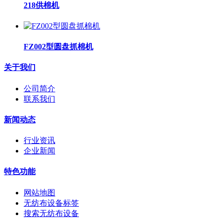
218供棉机
FZ002型圆盘抓棉机
关于我们
公司简介
联系我们
新闻动态
行业资讯
企业新闻
特色功能
网站地图
无纺布设备标签
搜索无纺布设备