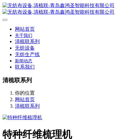
网站首页
关于我们
清梳联系列
无纺设备
无纺生产线
新闻动态
联系我们
清梳联系列
你的位置
网站首页
清梳联系列
特种纤维梳理机