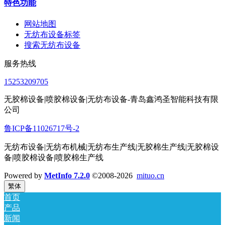
特色功能
网站地图
无纺布设备标签
搜索无纺布设备
服务热线
15253209705
无胶棉设备|喷胶棉设备|无纺布设备-青岛鑫鸿圣智能科技有限
公司
鲁ICP备11026717号-2
无纺布设备|无纺布机械|无纺布生产线|无胶棉生产线|无胶棉设
备|喷胶棉设备|喷胶棉生产线
Powered by
MetInfo 7.2.0
©2008-2026
mituo.cn
繁体
首页
产品
新闻