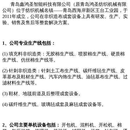
青岛鑫鸿圣智能科技有限公司（原青岛鸿圣纺织机械有限
公司）位于纺织机械名镇——青岛西海岸新区王台工业园，于
2011年成立，公司在非织造布成套设备上具有研发、生产、实
验、销售及售后等整套解决方案。
1、公司专业生产线包括：
(1) 填充料非织造类：无胶棉生产线、喷胶棉生产线、硬质棉
生产线、仿丝棉生产线等。
(2) 针刺非织造类：针刺土工布生产线、碳纤维毡生产线、皮
革基布及鞋材生产线、汽车内饰生产线、油毡基布生产线、过
滤材料生产线等。
(3) 鞋材、地毯前道及后整理成套设备。
(4) 碳纤维生产线、玻璃毡成套及麻毡成套设备等。
2、公司主要单机设备包括：
开包机、混料机、开松机、棉