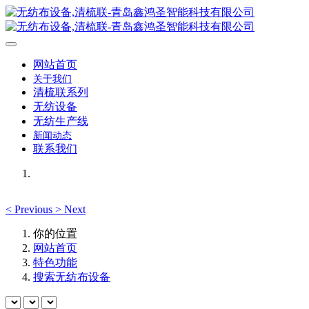
网站首页
关于我们
清梳联系列
无纺设备
无纺生产线
新闻动态
联系我们
<
Previous
>
Next
你的位置
网站首页
特色功能
搜索无纺布设备