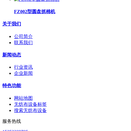
FZ002型圆盘抓棉机
关于我们
公司简介
联系我们
新闻动态
行业资讯
企业新闻
特色功能
网站地图
无纺布设备标签
搜索无纺布设备
服务热线