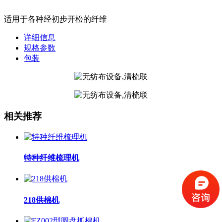
适用于各种经初步开松的纤维
详细信息
规格参数
包装
相关推荐
特种纤维梳理机
218供棉机