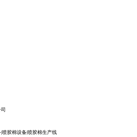
公司
备|喷胶棉设备|喷胶棉生产线