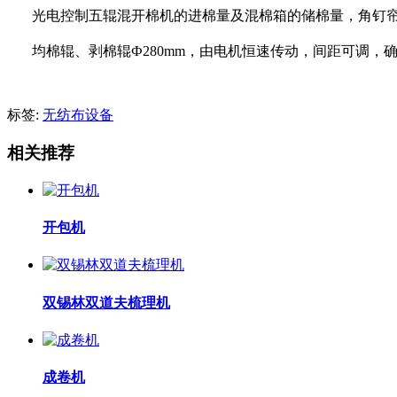
光电控制五辊混开棉机的进棉量及混棉箱的储棉量，角钉
均棉辊、剥棉辊
Ф
280mm
，由电机恒速传动，间距可调，
标签:
无纺布设备
相关推荐
开包机
双锡林双道夫梳理机
成卷机