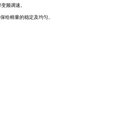
帘变频调速。
确保给棉量的稳定及均匀。