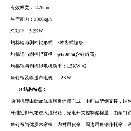
有效幅宽：1476mm
生产能力：≤300kg/h
总功率：5.2KW
均棉辊与剥棉辊形式：3冲齿式锯条
均棉辊与剥棉辊直径：φ420mm(含钉齿高)
均棉辊与剥棉辊电机功率：1.5KW ×2
角钉帘及输送帘电机：2.2KW
Ø
结构特点：
两侧机架由8mm优质钢板焊接而成，中间由型钢支撑，结
纤维经排气箱进入混棉箱，光电开关控制储棉量，由角钉
角钉帘为优质木帘棒，内衬用皮帘，周边用角钢作托帘，