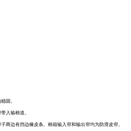
构稳固。
帘带入输棉道。
帘子两边有挡边橡皮条。棉箱输入帘和输出帘均为防滑皮帘。