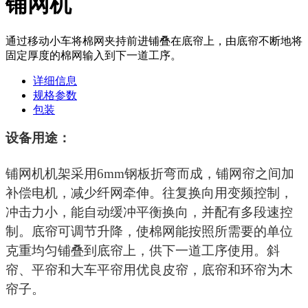
铺网机
通过移动小车将棉网夹持前进铺叠在底帘上，由底帘不断地将
固定厚度的棉网输入到下一道工序。
详细信息
规格参数
包装
设备用途：
铺网机机架采用6mm钢板折弯而成，铺网帘之间加
补偿电机，减少纤网牵伸。往复换向用变频控制，
冲击力小，能自动缓冲平衡换向，并配有多段速控
制。底帘可调节升降，使棉网能按照所需要的单位
克重均匀铺叠到底帘上，供下一道工序使用。斜
帘、平帘和大车平帘用优良皮帘，底帘和环帘为木
帘子。